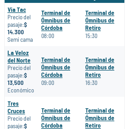
Via Tac
Terminal de
Terminal de
Precio del
Ómnibus de
Ómnibus de
pasaje:
$
Córdoba
Retiro
14.300
08:00
15:30
Semi cama
La Veloz
Terminal de
Terminal de
del Norte
Ómnibus de
Ómnibus de
Precio del
Córdoba
Retiro
pasaje:
$
13,500
09:00
16:30
Económico
Tres
Terminal de
Terminal de
Cruces
Ómnibus de
Ómnibus de
Precio del
Córdoba
Retiro
pasaje:
$