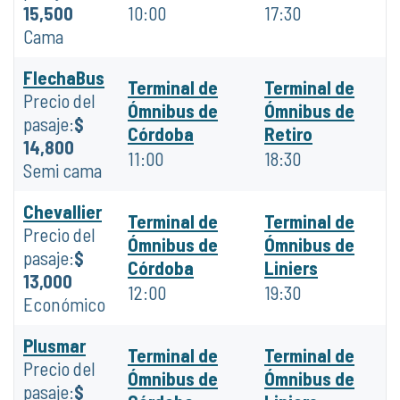
15,500
10:00
17:30
Cama
FlechaBus
Terminal de
Terminal de
Precio del
Ómnibus de
Ómnibus de
pasaje:
$
Córdoba
Retiro
14,800
11:00
18:30
Semi cama
Chevallier
Terminal de
Terminal de
Precio del
Ómnibus de
Ómnibus de
pasaje:
$
Córdoba
Liniers
13,000
12:00
19:30
Económico
Plusmar
Terminal de
Terminal de
Precio del
Ómnibus de
Ómnibus de
pasaje:
$