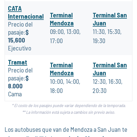
CATA
Terminal
Terminal San
Internacional
Mendoza
Juan
Precio del
09:00, 13:00,
11:30, 15:30,
pasaje:
$
15,600
17:00
19:30
Ejecutivo
Tramat
Terminal
Terminal San
Precio del
Mendoza
Juan
pasaje:
$
10:00, 14:00,
12:30, 16:30,
8.000
18:00
20:30
Cama
* El costo de los pasajes puede variar dependiendo de la temporada.
** La información está sujeta a cambios sin previo aviso.
Los autobuses que van de Mendoza a San Juan te